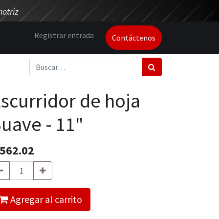
otriz
Registrar entrada
Contáctenos
scurridor de hoja
uave - 11"
562.02
Agregar al carrito