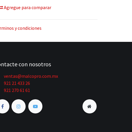
Agregue para comparar
rminos y condiciones
ntacte con nosotros
ventas@malcopro.com.mx
921 21 433 26
921 270 61 61