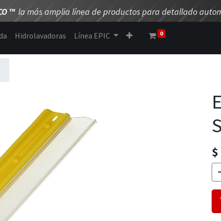
CO
™
la más amplia línea de productos para detallado autom
0
da
Hidrolavadoras
Línea EPIC
E
S
$