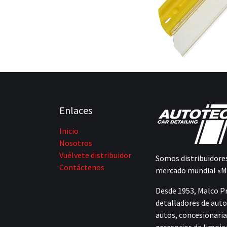
Enlaces
Inicio
Nosotros
Vuélvete distribuidor
Somos distribuidores
Contáctenos
mercado mundial «M
Desde 1953, Malco P
detalladores de auto
autos, concesionaria