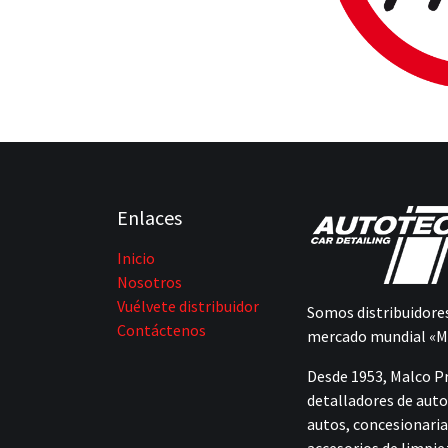
Enlaces
Inicio
Nosotros
Vuélvete distribuidor
Somos distribuidores
Contáctenos
mercado mundial «M
Desde 1953, Malco P
detalladores de auto
autos, concesionaria