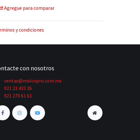
Agregue para comparar
rminos y condiciones
ntacte con nosotros
ventas@malcopro.com.mx
921 21 433 26
921 270 61 61