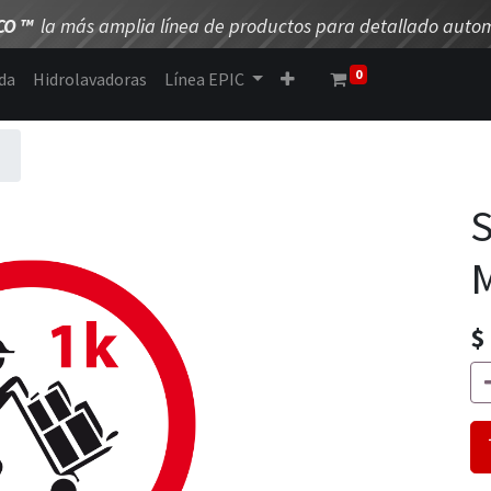
CO
™
la más amplia línea de productos para detallado autom
0
da
Hidrolavadoras
Línea EPIC
$