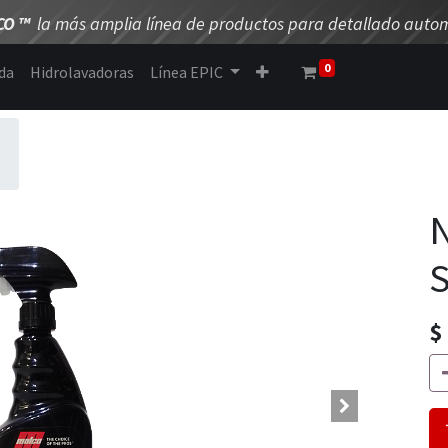
CO
™
la más amplia línea de productos para detallado autom
0
da
Hidrolavadoras
Línea EPIC
N
S
$