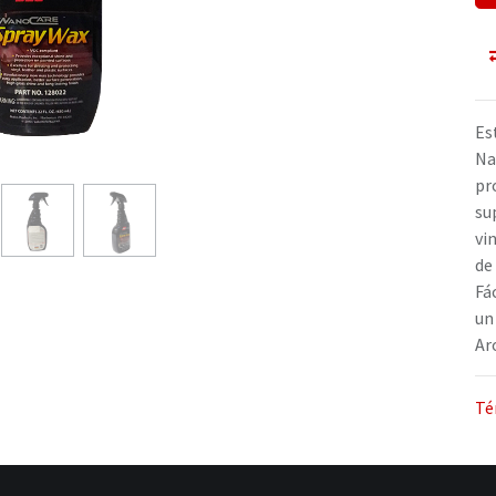
Es
Na
pr
sup
vi
de
Fác
un
Ar
Té