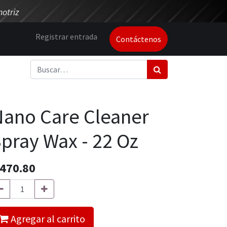
otriz
Registrar entrada
Contáctenos
ano Care Cleaner
pray Wax - 22 Oz
470.80
Agregar al carrito