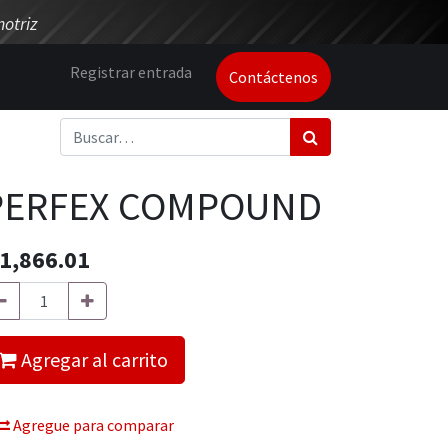
otriz
Registrar entrada
Contáctenos
PERFEX COMPOUND
1,866.01
Agregar al carrito
Agregue para comparar