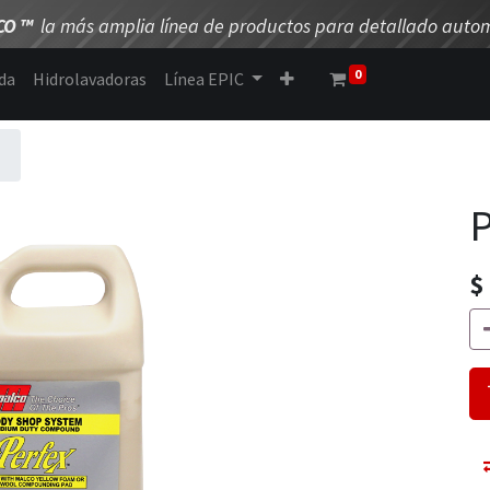
CO
™
la más amplia línea de productos para detallado autom
0
da
Hidrolavadoras
Línea EPIC
$