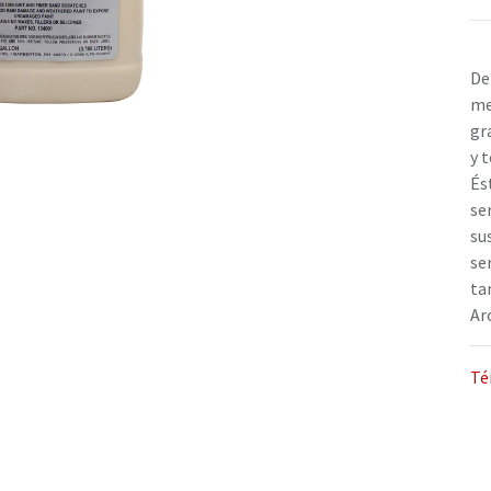
De
me
gr
y 
És
se
su
se
ta
Ar
Té